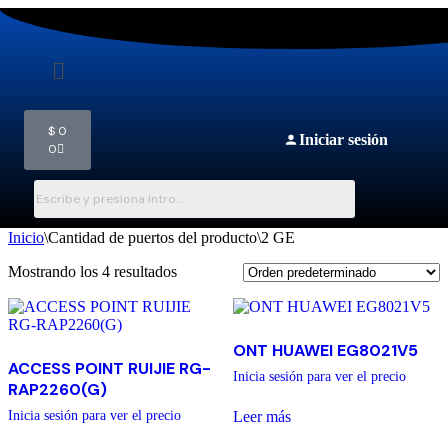
$
0
Iniciar sesión
0
Inicio
\
Cantidad de puertos del producto
\
2 GE
Mostrando los 4 resultados
ONT HUAWEI EG8021V5
ACCESS POINT RUIJIE RG-
Inicia sesión para ver el precio
RAP2260(G)
Leer más
Inicia sesión para ver el precio