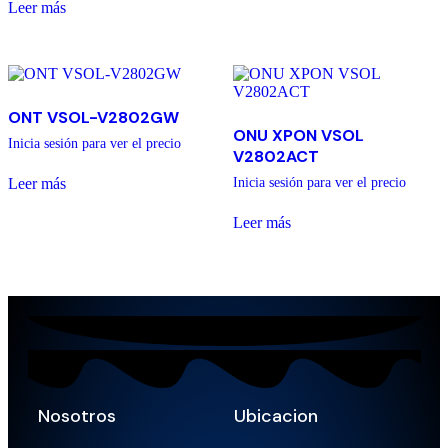
Leer más
ONT VSOL-V2802GW
ONU XPON VSOL
Inicia sesión para ver el precio
V2802ACT
Leer más
Inicia sesión para ver el precio
Leer más
Nosotros
Ubicacion