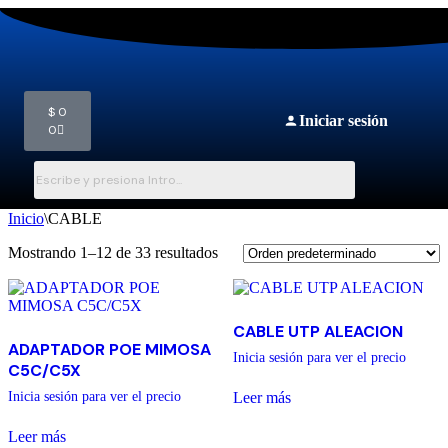
$
0
Iniciar sesión
0
Inicio
\
CABLE
Mostrando 1–12 de 33 resultados
CABLE UTP ALEACION
ADAPTADOR POE MIMOSA
Inicia sesión para ver el precio
C5C/C5X
Leer más
Inicia sesión para ver el precio
Leer más