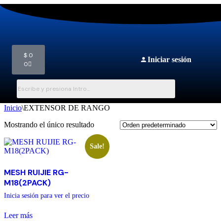
$
0
Iniciar sesión
0
Inicio
\
EXTENSOR DE RANGO
Mostrando el único resultado
Sale!
MESH RUIJIE RG-
M18(2PACK)
Inicia sesión para ver el precio
Leer más