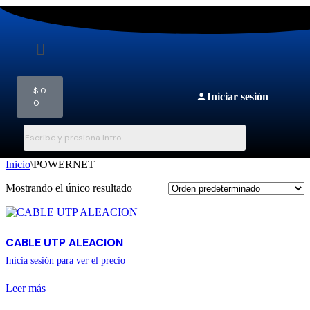
$
0
Iniciar sesión
0
Inicio
\
POWERNET
Mostrando el único resultado
CABLE UTP ALEACION
Inicia sesión para ver el precio
Leer más