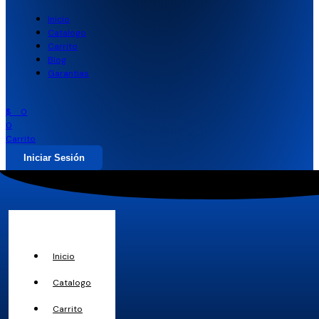
Inicio
Catalogo
Carrito
Blog
Garantias
$
0
0
Carrito
Iniciar Sesión
Inicio
Catalogo
Carrito