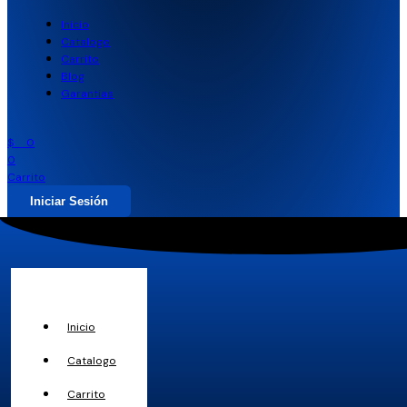
Inicio
Catalogo
Carrito
Blog
Garantias
$
0
0
Carrito
Iniciar Sesión
Inicio
Catalogo
Carrito