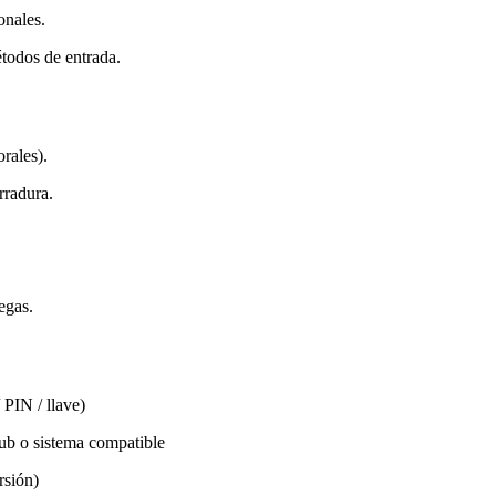
onales.
étodos de entrada.
rales).
rradura.
egas.
 PIN / llave)
b o sistema compatible
rsión)