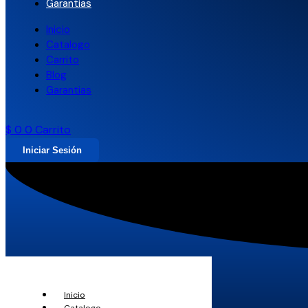
Garantias
Inicio
Catalogo
Carrito
Blog
Garantias
$
0
0
Carrito
Iniciar Sesión
Inicio
Catalogo