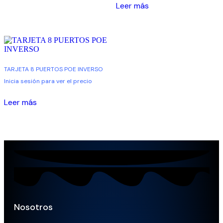
Leer más
TARJETA 8 PUERTOS POE INVERSO
Inicia sesión para ver el precio
Leer más
Nosotros