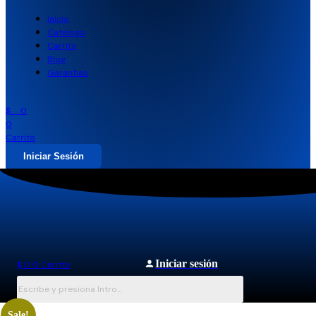
Inicio
Catalogo
Carrito
Blog
Garantias
$
0
0
Carrito
Iniciar Sesión
Iniciar sesión
$
0
0
Carrito
Sale!