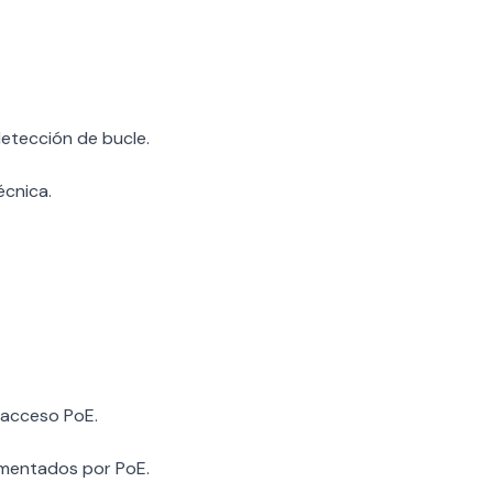
detección de bucle.
écnica.
 acceso PoE.
imentados por PoE.