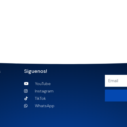
s
Siguenos!
YouTube
Instagram
TikTok
WhatsApp