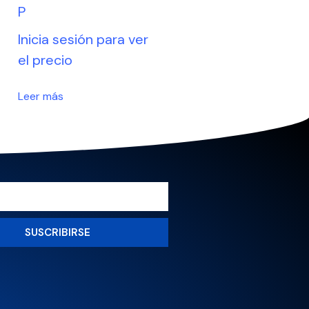
P
Inicia sesión para ver
el precio
Leer más
SUSCRIBIRSE