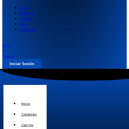
Inicio
Catalogo
Carrito
Blog
Garantias
$
0
0
Carrito
Iniciar Sesión
Inicio
Catalogo
Carrito