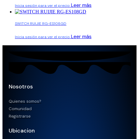
Leer más
Inicia sesión para ver el precio
SWITCH RUIJIE RG-ES108GD
Leer más
Inicia sesión para ver el precio
Nosotros
Quienes somos?
Comunidad
Registrarse
Ubicacion