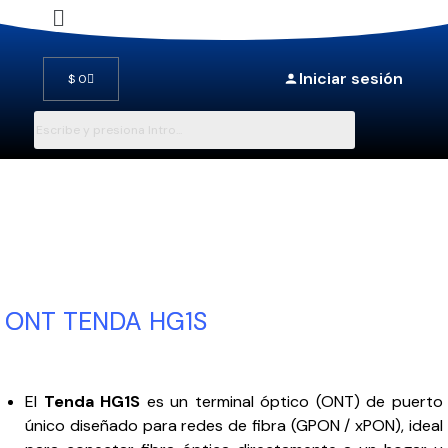
Saltar
al
Iniciar sesión
$
0
contenido
ONT TENDA HG1S
El
Tenda HG1S
es un terminal óptico (ONT) de puerto
único diseñado para redes de fibra (GPON / xPON), ideal