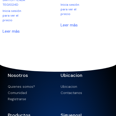
SWITCH TENDA
TEG1024D
Inicia sesión
para ver el
Inicia sesión
precio
para ver el
precio
Leer más
Leer más
Nosotros
Ubicacion
Quienes somos?
Ubicacion
Comunidad
Contactanos
Registrarse
Productos
Siguenos!