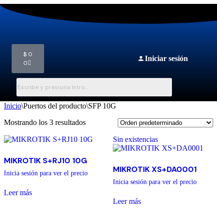
$
0
Iniciar sesión
0
Inicio
\
Puertos del producto
\
SFP 10G
Mostrando los 3 resultados
Sin existencias
MIKROTIK S+RJ10 10G
MIKROTIK XS+DA0001
Inicia sesión para ver el precio
Inicia sesión para ver el precio
Leer más
Leer más