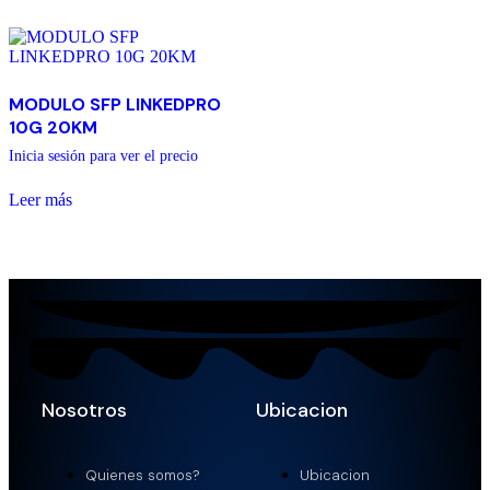
MODULO SFP LINKEDPRO
10G 20KM
Inicia sesión para ver el precio
Leer más
Nosotros
Ubicacion
Quienes somos?
Ubicacion