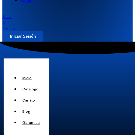
Garantias
$
0
0
Carrito
Iniciar Sesión
Inicio
Catalogo
Carrito
Blog
Garantias