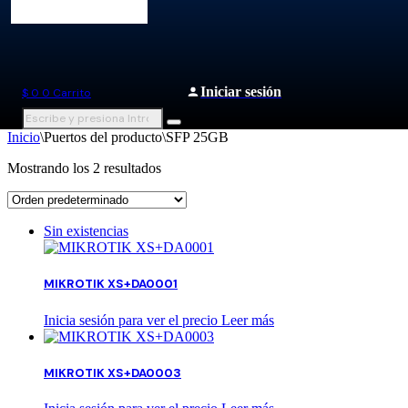
Iniciar sesión
$
0
0
Carrito
Inicio
\
Puertos del producto
\
SFP 25GB
Mostrando los 2 resultados
Sin existencias
MIKROTIK XS+DA0001
Inicia sesión para ver el precio
Leer más
MIKROTIK XS+DA0003