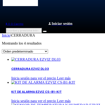
Iniciar sesión
$
0
0
Carrito
Inicio
\
CERRADURA
Mostrando los 4 resultados
CERRADURA EZVIZ DL03
Inicia sesión para ver el precio
Leer más
KIT DE ALARMA EZVIZ CS-B1-KIT
Inicia sesión para ver el precio
Leer más