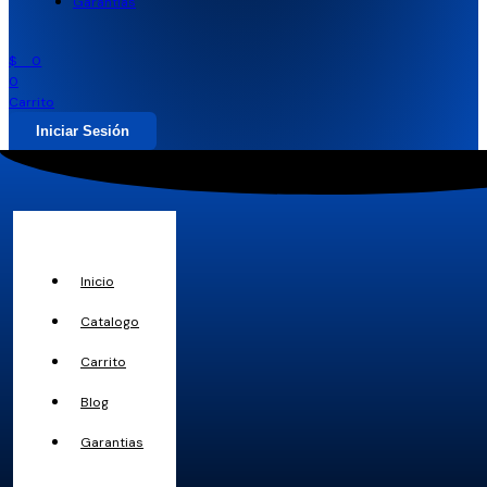
Garantias
$
0
0
Carrito
Iniciar Sesión
Inicio
Catalogo
Carrito
Blog
Garantias