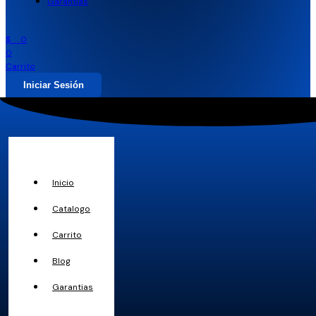
Garantias
$
0
0
Carrito
Iniciar Sesión
Inicio
Catalogo
Carrito
Blog
Garantias