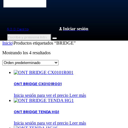
Iniciar sesión
$
0
0
Carrito
Inicio
\
Productos etiquetados “BRIDGE”
Mostrando los 4 resultados
ONT BRIDGE CX0101R001
Inicia sesión para ver el precio
Leer más
ONT BRIDGE TENDA HG1
Inicia sesión para ver el precio
Leer más