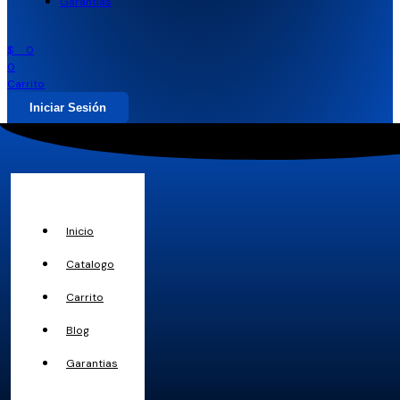
Garantias
$
0
0
Carrito
Iniciar Sesión
Inicio
Catalogo
Carrito
Blog
Garantias