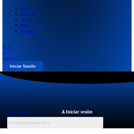
Inicio
Catalogo
Carrito
Blog
Garantias
$
0
0
Carrito
Iniciar Sesión
Iniciar sesión
$
0
0
Carrito