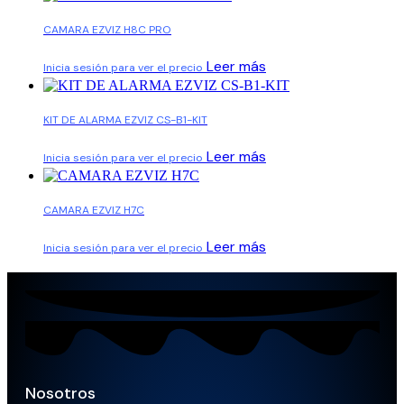
CAMARA EZVIZ H8C PRO
Leer más
Inicia sesión para ver el precio
KIT DE ALARMA EZVIZ CS-B1-KIT
Leer más
Inicia sesión para ver el precio
CAMARA EZVIZ H7C
Leer más
Inicia sesión para ver el precio
Nosotros