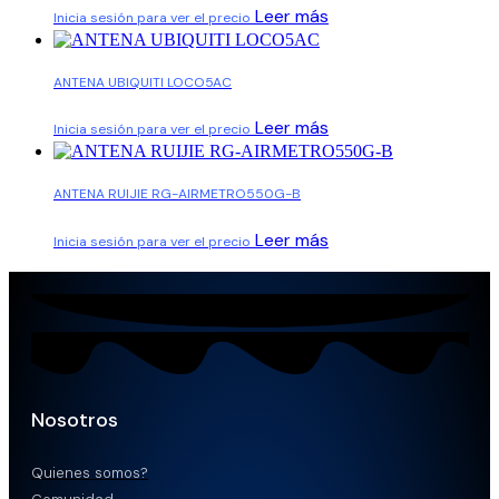
Leer más
Inicia sesión para ver el precio
ANTENA UBIQUITI LOCO5AC
Leer más
Inicia sesión para ver el precio
ANTENA RUIJIE RG-AIRMETRO550G-B
Leer más
Inicia sesión para ver el precio
Nosotros
Quienes somos?