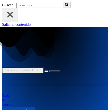
Buscar...
Saltar al contenido
$
0
0
Carrito