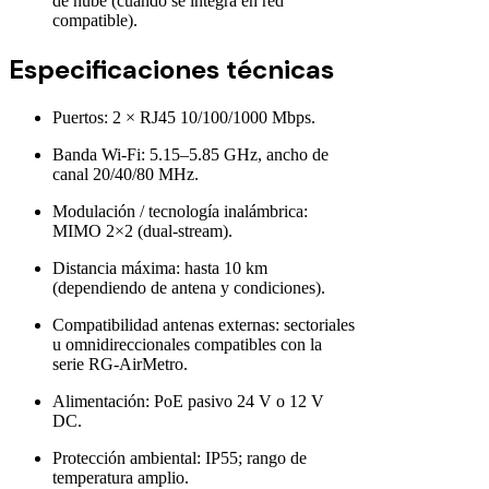
de nube (cuando se integra en red
compatible).
Especificaciones técnicas
Puertos: 2 × RJ45 10/100/1000 Mbps.
Banda Wi-Fi: 5.15–5.85 GHz, ancho de
canal 20/40/80 MHz.
Modulación / tecnología inalámbrica:
MIMO 2×2 (dual-stream).
Distancia máxima: hasta 10 km
(dependiendo de antena y condiciones).
Compatibilidad antenas externas: sectoriales
u omnidireccionales compatibles con la
serie RG-AirMetro.
Alimentación: PoE pasivo 24 V o 12 V
DC.
Protección ambiental: IP55; rango de
temperatura amplio.