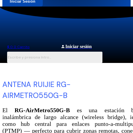
Iniciar Sesión
Iniciar sesión
$
0
0
Carrito
ANTENA RUIJIE RG-
AIRMETRO550G-B
El
RG-AirMetro550G-B
es una estación b
inalámbrica de largo alcance (wireless bridge), i
como hub central para enlaces punto-a-multip
(PTMP) — perfecto para cubrir zonas remotas, cone