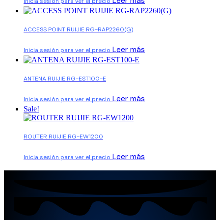
Leer más
Inicia sesión para ver el precio
ACCESS POINT RUIJIE RG-RAP2260(G)
Leer más
Inicia sesión para ver el precio
ANTENA RUIJIE RG-EST100-E
Leer más
Inicia sesión para ver el precio
Sale!
ROUTER RUIJIE RG-EW1200
Leer más
Inicia sesión para ver el precio