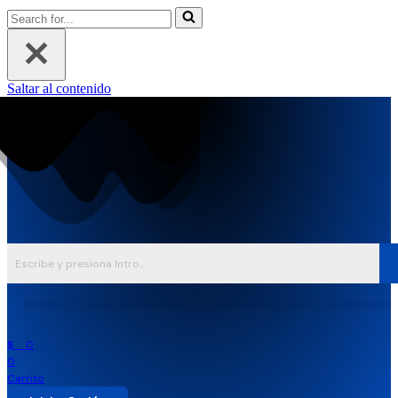
Buscar...
Saltar al contenido
$
0
0
Carrito