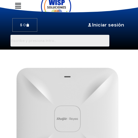
Saltar
al
Iniciar sesión
$
0
contenido