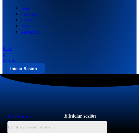
Inicio
Catalogo
Carrito
Blog
Garantias
$
0
0
Carrito
Iniciar Sesión
Iniciar sesión
$
0
0
Carrito