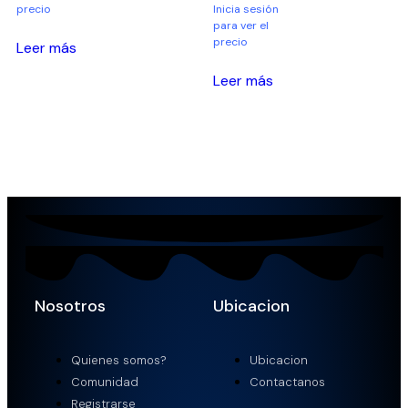
precio
Inicia sesión
para ver el
precio
Leer más
Leer más
Nosotros
Ubicacion
Quienes somos?
Ubicacion
Comunidad
Contactanos
Registrarse