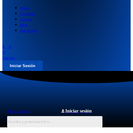
Inicio
Catalogo
Carrito
Blog
Garantias
$
0
0
Carrito
Iniciar Sesión
Iniciar sesión
$
0
0
Carrito